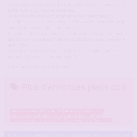
sois le centre de votre attention, et non pas les nanas qui croisent
notre route, et qui font les crâneuses.
Je reste à votre écoute pour répondre à vos questions, vos
questions au sujet de mon mon profil et vous vous rappeler que je
suis ici pour un mâle taquin pour cougar.
Souvent sur le tchat, par contre si vous ne me voyez pas connectée,
laissez-moi votre adresse mail que je puisse vous répondre même
en journée.
J’aime la discrétion c’est pourquoi je vous laisserai de quoi me
contacter si je vous trouve à mon goût.
A très bientôt peut être, je l’espère.
Plus d'annonces plans culs
:
annonce cougar La Roche-sur-Yon
mature La Roche-sur-Yon
plan cul cougar La Roche-sur-Yon
plancul La Roche-sur-Yon
rencontre cougar La Roche-sur-Yon
sexe cougar La Roche-sur-Yon
Pute occasionnelle à la recherche d’un appartement d’un petit ami et