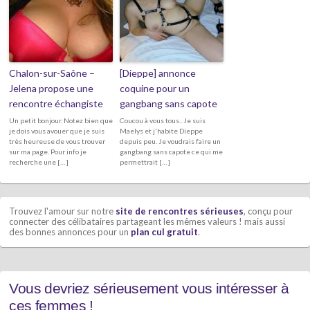
Chalon-sur-Saône –
[Dieppe] annonce
Jelena propose une
coquine pour un
rencontre échangiste
gangbang sans capote
Un petit bonjour. Notez bien que
Coucou à vous tous.. Je suis
je dois vous avouer que je suis
Maelys et j'habite Dieppe
très heureuse de vous trouver
depuis peu. Je voudrais faire un
sur ma page. Pour info je
gangbang sans capote ce qui me
recherche une […]
permettrait […]
Trouvez l'amour sur notre
site de rencontres sérieuses
, conçu pour
connecter des célibataires partageant les mêmes valeurs ! mais aussi
des bonnes annonces pour un
plan cul gratuit
.
Vous devriez sérieusement vous intéresser à
ces femmes !