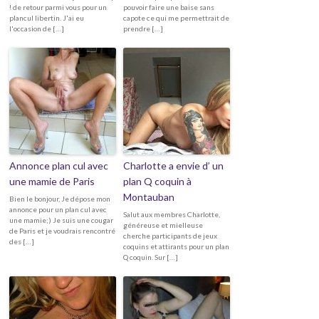
! de retour parmi vous pour un
pouvoir faire une baise sans
plancul libertin. J'ai eu
capote ce qui me permettrait de
l'occasion de […]
prendre […]
Annonce plan cul avec
Charlotte a envie d’ un
une mamie de Paris
plan Q coquin à
Montauban
Bien le bonjour, Je dépose mon
annonce pour un plan cul avec
Salut aux membres Charlotte,
une mamie;) Je suis une cougar
généreuse et mielleuse
de Paris et je voudrais rencontré
cherche participants de jeux
des […]
coquins et attirants pour un plan
Q coquin. Sur […]