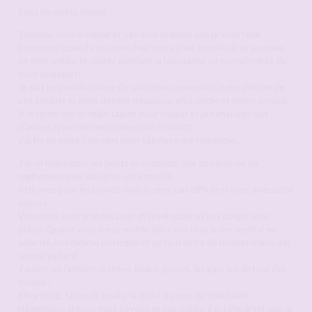
Salut les petits minets
Thérèse, vous n’oublierez pas mon prénom que je vous ferai
prononcer quand vous prendrez votre pied, vous le direz au creux
de mon oreille, le crierez pendant la jouissance ou m’implorerez de
vous soulager!!!
Je suis une vieille salope de caractère, cependant je me délecte de
vos assauts et peux devenir beaucoup plus docile et moins coriace.
A la recherche un mâle taquin pour cougar et je n’envisage pas
d’autres types de rencontres pour l’instant.
J’ai foi en votre bon sens pour satisfaire ma recherche.
J’ai un faible pour les petits et costauds, aux apparences de
rugbymens avec des bras ultra musclé.
Attirance pour les blonds mais je serai pas difficile si vous avez cette
carrure.
Vos mains sont grandes pour m’envelopper et vos doigts sont
précis. Quand vous me prendrez dans vos bras je me sentirai en
sécurité, une femme protégée et surtout entre de bonnes mains par
un vrai gaillard.
J’adore les fashion-victimes, beaux gosses, les gars qui en font des
tonnes !
Bling-Bling, tatoo, la totale, le cliché du mec de téléréalité.
Néanmoins, si nous nous voyons en lieu public, il est impératif que je