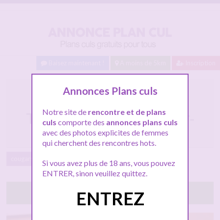
Baisez maintenant !
A moins de 5km
Inscription
Annonce pour un mâle
Annonces Plans culs
taquin pour cougar de
Notre site de
rencontre et de plans
Thérèse à La Roche-sur-
culs
comporte des
annonces plans culs
Yon
avec des photos explicites de femmes
qui cherchent des rencontres hots.
cougars
La Roche-sur-Yon
Si vous avez plus de 18 ans, vous pouvez
ENTRER, sinon veuillez quittez.
Tchatte avec elle
ENTREZ