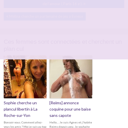
de l’amour ( Paris 16 e ).
Mélina cherche un partenaire de jeu à Evreux
Ces femmes sont connectées et cherchent un
plan cul
Sophie cherche un
[Reims] annonce
plancul libertin à La
coquine pour une baise
Roche-sur-Yon
sans capote
Bonsoir vous. Comment allez-
Hello.... Je suis Agnes et j'habite
vous les amis ? Moi je suis au top
Reims depuis peu. Je souhaite